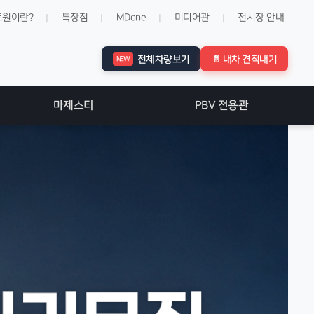
트원이란?
특장점
MDone
미디어관
전시장 안내
|
|
|
|
전체 차량 보기
📄 내차 견적내기
NEW
마제스티
PBV 전용관