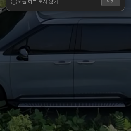
오늘 하루 보지 않기
닫기
✔
프리미엄 카니발 하이리무진